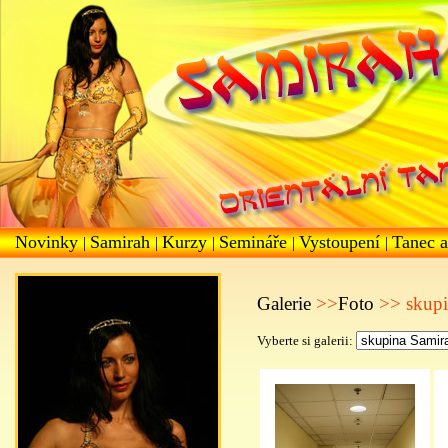
Novinky
Samirah
Kurzy
Semináře
Vystoupení
Tanec a
|
|
|
|
|
Galerie
>>
Foto
>> skupi
Vyberte si galerii: